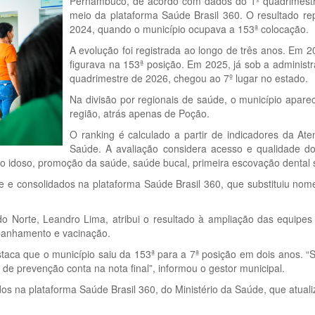
Pernambuco, de acordo com dados do 1º quadrimestre
meio da plataforma Saúde Brasil 360. O resultado r
2024, quando o município ocupava a 153ª colocação.
A evolução foi registrada ao longo de três anos. Em 2
figurava na 153ª posição. Em 2025, já sob a administr
quadrimestre de 2026, chegou ao 7º lugar no estado.
Na divisão por regionais de saúde, o município apar
região, atrás apenas de Poção.
O ranking é calculado a partir de indicadores da Ate
Saúde. A avaliação considera acesso e qualidade
 do idoso, promoção da saúde, saúde bucal, primeira escovação dental 
e consolidados na plataforma Saúde Brasil 360, que substituiu nomen
do Norte, Leandro Lima, atribui o resultado à ampliação das equipes
panhamento e vacinação.
staca que o município saiu da 153ª para a 7ª posição em dois anos. “
de prevenção conta na nota final”, informou o gestor municipal.
s na plataforma Saúde Brasil 360, do Ministério da Saúde, que atuali