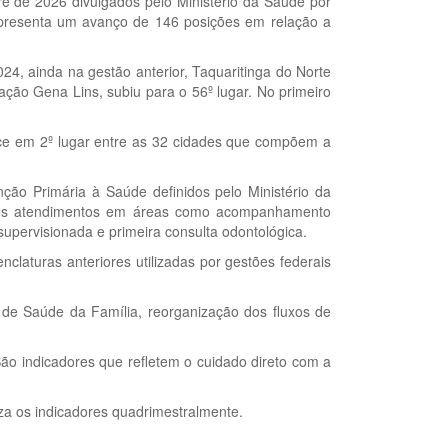
 de 2026 divulgados pelo Ministério da Saúde por
epresenta um avanço de 146 posições em relação a
024, ainda na gestão anterior, Taquaritinga do Norte
ação Gena Lins, subiu para o 56º lugar. No primeiro
ece em 2º lugar entre as 32 cidades que compõem a
nção Primária à Saúde definidos pelo Ministério da
 dos atendimentos em áreas como acompanhamento
supervisionada e primeira consulta odontológica.
claturas anteriores utilizadas por gestões federais
 de Saúde da Família, reorganização dos fluxos de
São indicadores que refletem o cuidado direto com a
za os indicadores quadrimestralmente.