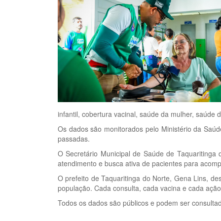
infantil, cobertura vacinal, saúde da mulher, saúde
Os dados são monitorados pelo Ministério da Saúde 
passadas.
O Secretário Municipal de Saúde de Taquaritinga 
atendimento e busca ativa de pacientes para acom
O prefeito de Taquaritinga do Norte, Gena Lins, de
população. Cada consulta, cada vacina e cada ação 
Todos os dados são públicos e podem ser consultado