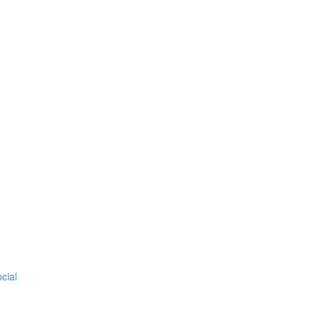
o
cial