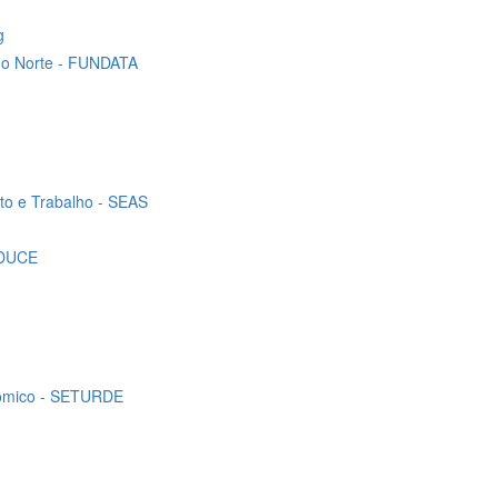
g
 do Norte - FUNDATA
nto e Trabalho - SEAS
SEDUCE
nômico - SETURDE