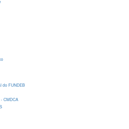
e
co
al do FUNDEB
te - CMDCA
AS