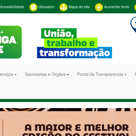
Acessibilidade
Glossário
Mapa do site
Aumentar fonte
erviços
Secretarias e Orgãos
Portal da Transparencia