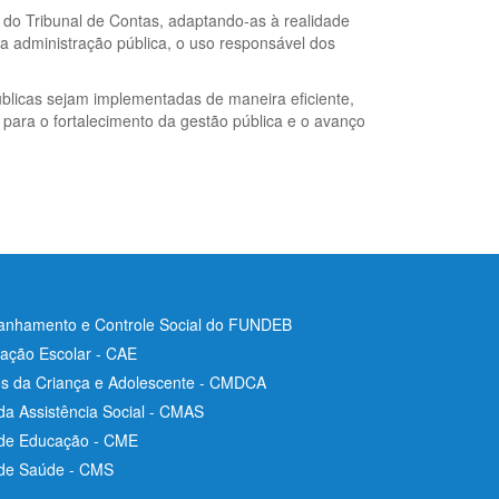
s do Tribunal de Contas, adaptando-as à realidade
a administração pública, o uso responsável dos
úblicas sejam implementadas de maneira eficiente,
 para o fortalecimento da gestão pública e o avanço
nhamento e Controle Social do FUNDEB
ação Escolar - CAE
os da Criança e Adolescente - CMDCA
da Assistência Social - CMAS
 de Educação - CME
 de Saúde - CMS