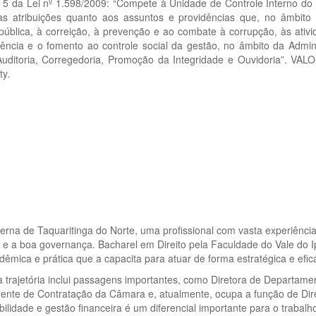
. 5 da Lei nº 1.598/2009: “Compete à Unidade de Controle Interno do Mu
s atribuições quanto aos assuntos e providências que, no âmbito 
ia pública, à correição, à prevenção e ao combate à corrupção, às ativ
ência e o fomento ao controle social da gestão, no âmbito da Admini
uditoria, Corregedoria, Promoção da Integridade e Ouvidoria”. VALO
ty.
terna de Taquaritinga do Norte, uma profissional com vasta experiência
e a boa governança. Bacharel em Direito pela Faculdade do Vale do I
dêmica e prática que a capacita para atuar de forma estratégica e efica
 trajetória inclui passagens importantes, como Diretora de Departamento
te de Contratação da Câmara e, atualmente, ocupa a função de Diret
bilidade e gestão financeira é um diferencial importante para o trabalh