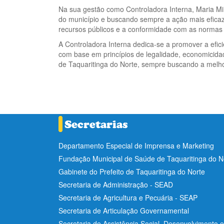
Na sua gestão como Controladora Interna, Maria Mir
do município e buscando sempre a ação mais eficaz 
recursos públicos e a conformidade com as normas l
A Controladora Interna dedica-se a promover a efic
com base em princípios de legalidade, economicidad
de Taquaritinga do Norte, sempre buscando a melho
Departamento Especial de Imprensa e Marketing
Fundação Municipal de Saúde de Taquaritinga do 
Gabinete do Prefeito de Taquaritinga do Norte
Secretaria de Administração - SEAD
Secretaria de Agricultura e Pecuária - SEAP
Secretaria de Articulação Governamental
Secretaria de Assistência Social, Desenvolvimento 