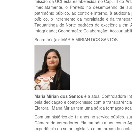
missão da UCI está estabelecida no Cap. III do Art
imediatamente, o Prefeito no desempenho de sua
patrimônio público, ao controle interno, à auditor
público, o incremento da moralidade e da transpar
Taquaritinga do Norte padrões de excelência em A
Integridade; Cooperação; Colaboração; Accountabili
Secretário(a): MARIA MIRIAN DOS SANTOS
Maria Mirian dos Santos
é a atual Controladora In
pela dedicação e compromisso com a transparência 
Eleitoral, Maria Mirian tem uma sólida formação aca
Com um histórico de 11 anos no serviço público, sua
Câmara de Vereadores. Ela também atuou como Agen
experiência no setor legislativo e em áreas de conta