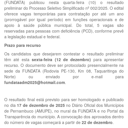
(FUNDATA) publicou nesta quarta-feira (10) o resultado
preliminar do Processo Seletivo Simplificado nº 002/2025. O edital
oferece
vagas temporárias
para contratação por até um ano
(prorrogável por igual período) em funções operacionais e de
apoio à saúde pública municipal. Do total,
5 vagas
são
reservadas para pessoas com deficiência (PCD), conforme prevê
a legislação estadual e federal.
Prazo para recurso
Os candidatos que desejarem contestar o resultado preliminar
têm até esta
sexta-feira (12 de dezembro)
para apresentar
recurso. O documento deve ser protocolado presencialmente na
sede da FUNDATA (Rodovia PE-130, Km 08, Taquaritinga do
Norte) ou enviado por e-mail para
fundataadm2025@hotmail.com
.
O resultado final está previsto para ser homologado e publicado
no dia
17 de dezembro de 2025
no Diário Oficial dos Municípios
de Pernambuco (AMUPE), no mural da FUNDATA e no Portal da
Transparência do município. A convocação dos aprovados dentro
do número de vagas começará a partir de
22 de dezembro
.